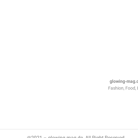
glowing-mag.
Fashion, Food, 
@2021 – glowing-mag.de. All Right Reserved.