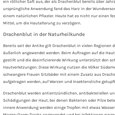
ein rötlicher Saft aus, der als Drachenblut bereits über Ja
ursprüngliche Anwendung fand das Harz in der Wundversorg
einem natürlichen Pflaster. Heute hat es nicht nur einen fe
Mittel, um die Hautalterung zu verzögern.
Drachenblut in der Naturheilkunde
Bereits seit der Antike gilt Drachenblut in vielen Regionen d
äußerlich angewendet werden. Beim Auftragen auf die Hau
gestillt und die desinfizierende Wirkung unterstützt den 
Hautverletzungen. Diese Wirkung nutzen die Völker Südamer
schwangere Frauen Sitzbäder mit einem Zusatz aus Drach
aufgetragen werden, auf Warzen und Insektenstiche getupf
Drachenblut werden antientzündlichen, antibakteriellen u
Schädigungen der Haut, bei denen Bakterien oder Pilze bete
innere Anwendung werden einige Tropfen mit etwas Wasser g
Magen-Darm-Tracks angewendet und bei Infektionen eing