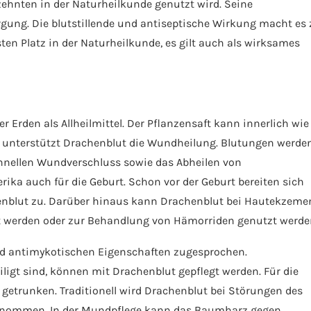
hrzehnten in der Naturheilkunde genutzt wird. Seine
ung. Die blutstillende und antiseptische Wirkung macht es 
sten Platz in der Naturheilkunde, es gilt auch als wirksames
er Erden als Allheilmittel. Der Pflanzensaft kann innerlich wie
t unterstützt Drachenblut die Wundheilung. Blutungen werde
schnellen Wundverschluss sowie das Abheilen von
ika auch für die Geburt. Schon vor der Geburt bereiten sich
enblut zu. Darüber hinaus kann Drachenblut bei Hautekzeme
t werden oder zur Behandlung von Hämorriden genutzt werde
nd antimykotischen Eigenschaften zugesprochen.
iligt sind, können mit Drachenblut gepflegt werden. Für die
etrunken. Traditionell wird Drachenblut bei Störungen des
enommen. In der Mundpflege kann das Baumharz gegen