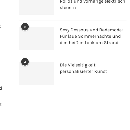
Rollos und Vorhänge elektrisch
steuern
s
3
Sexy Dessous und Bademode:
Für laue Sommernächte und
den heißen Look am Strand
4
Die Vielseitigkeit
personalisierter Kunst
d
t