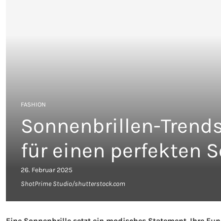
FASHION
Sonnenbrillen-Trends
für einen perfekten
26. Februar 2025
ShotPrime Studio/shutterstock.com
Eine Sonnenbrille setzt ein modisches Statement. Ihre Fun