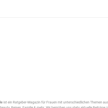
de
ist ein Ratgeber-Magazin für Frauen mit unterschiedlichen Themen au
Beauty, Reisen, Familie & mehr. Wir bemühen uns stets aktuelle Beiträge 