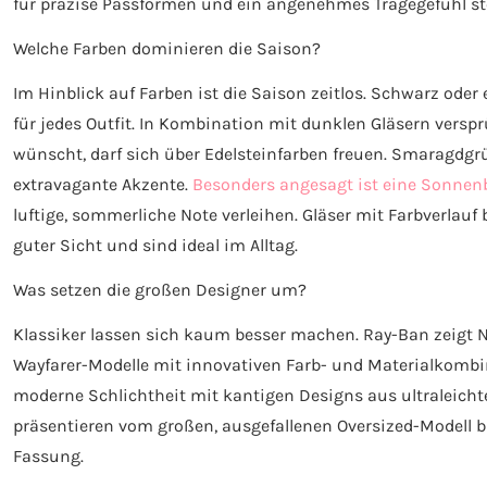
für präzise Passformen und ein angenehmes Tragegefühl st
Welche Farben dominieren die Saison?
Im Hinblick auf Farben ist die Saison zeitlos. Schwarz oder
für jedes Outfit. In Kombination mit dunklen Gläsern vers
wünscht, darf sich über Edelsteinfarben freuen. Smaragdgrü
extravagante Akzente.
Besonders angesagt ist eine Sonnenb
luftige, sommerliche Note verleihen. Gläser mit Farbverlauf
guter Sicht und sind ideal im Alltag.
Was setzen die großen Designer um?
Klassiker lassen sich kaum besser machen. Ray-Ban zeigt N
Wayfarer-Modelle mit innovativen Farb- und Materialkombin
moderne Schlichtheit mit kantigen Designs aus ultraleichte
präsentieren vom großen, ausgefallenen Oversized-Modell bi
Fassung.